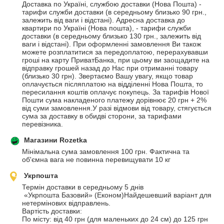
Доставка по Україні, службою доставки (Нова Пошта) - 
тарифи служби доставки (в середньому близько 90 грн., 
залежить від ваги і відстані). Адресна доставка до 
квартири по Україні (Нова пошта), - тарифи служби 
доставки (в середньому близько 130 грн., залежить від 
ваги і відстані). При оформленні замовлення Ви також 
можете розплатитися за передоплатою, перерахувавши 
гроші на карту ПриватБанка, при цьому ви заощадите на 
відправку грошей назад до Нас при отриманні товару 
(близько 30 грн). Звертаємо Вашу увагу, якщо товар 
оплачується післяплатою на відділенні Нова Пошта, то 
пересилання коштів оплачує покупець. За тарифів Нової 
Пошти сума накладеного платежу дорівнює 20 грн + 2% 
від суми замовлення.У разі відмови від товару, стягується 
сума за доставку в обидві сторони, за тарифами 
перевізника.
Магазини Rozetka
Мінімальна сума замовлення 100 грн. Фактична та 
об'ємна вага не повинна перевищувати 10 кг
Укрпошта
Термін доставки в середньому 5 днів

 «Укрпошта Базовий» (Економ)Найдешевший варіант для 
нетермінових відправлень. 

Вартість доставки:

По місту: від 40 грн (для маленьких до 24 см) до 125 грн 