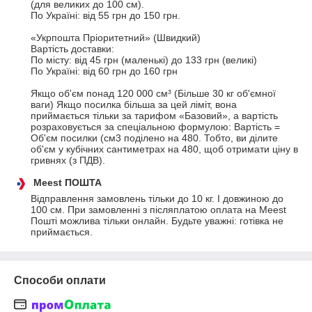
(для великих до 100 см).

По Україні: від 55 грн до 150 грн.

«Укрпошта Пріоритетний» (Швидкий)

Вартість доставки:

По місту: від 45 грн (маленькі) до 133 грн (великі)

По Україні: від 60 грн до 160 грн

Якщо об'єм понад 120 000 см³ (Більше 30 кг об'ємної 
ваги) Якщо посилка більша за цей ліміт, вона 
приймається тільки за тарифом «Базовий», а вартість 
розраховується за спеціальною формулою: Вартість = 
Об'єм посилки (см3 поділено на 480. Тобто, ви ділите 
об'єм у кубічних сантиметрах на 480, щоб отримати ціну в 
гривнях (з ПДВ).
Meest ПОШТА
Відправлення замовлень тільки до 10 кг. І довжиною до 
100 см. При замовленні з післяплатою оплата на Meest 
Пошті можлива тільки онлайн. Будьте уважні: готівка не 
приймається.
Способи оплати