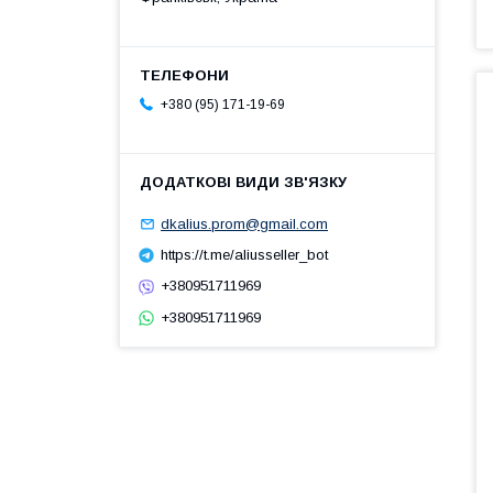
+380 (95) 171-19-69
dkalius.prom@gmail.com
https://t.me/aliusseller_bot
+380951711969
+380951711969