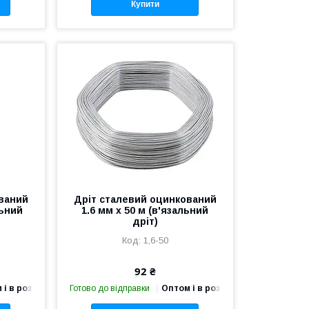
Купити
ваний
Дріт сталевий оцинкований
льний
1.6 мм х 50 м (в'язальний
дріт)
1,6-50
92 ₴
 і в роздріб
Готово до відправки
Оптом і в роздріб