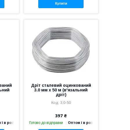
Купити
ваний
Дріт сталевий оцинкований
льний
3.0 мм х 50 м (в'язальний
дріт)
3,0-50
397 ₴
 і в роздріб
Готово до відправки
Оптом і в роздріб