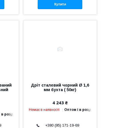
Купити
ваний
Дріт сталевий чорний Ø 1,6
ьний
мм бухта ( 50кг)
4 243 ₴
Немає в наявності
Оптом і в роздріб
 в роздріб
9
+380 (95) 171-19-69