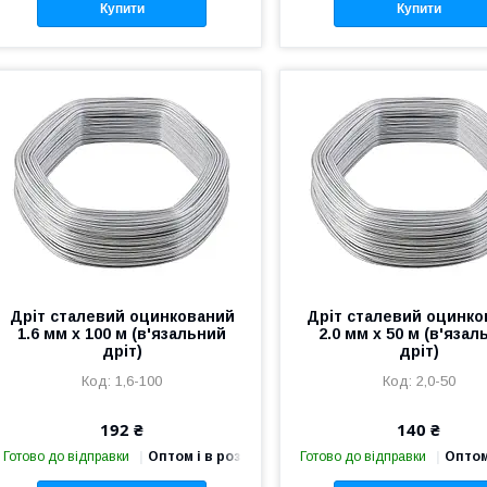
Купити
Купити
Дріт сталевий оцинкований
Дріт сталевий оцинко
1.6 мм х 100 м (в'язальний
2.0 мм х 50 м (в'язал
дріт)
дріт)
1,6-100
2,0-50
192 ₴
140 ₴
Готово до відправки
Оптом і в роздріб
Готово до відправки
Оптом