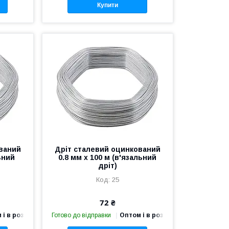
Купити
ваний
Дріт сталевий оцинкований
ьний
0.8 мм х 100 м (в'язальний
дріт)
25
72 ₴
 і в роздріб
Готово до відправки
Оптом і в роздріб