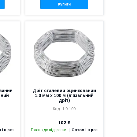
Купити
ваний
Дріт сталевий оцинкований
ьний
1.0 мм х 100 м (в'язальний
дріт)
1.0-100
102 ₴
 і в роздріб
Готово до відправки
Оптом і в роздріб