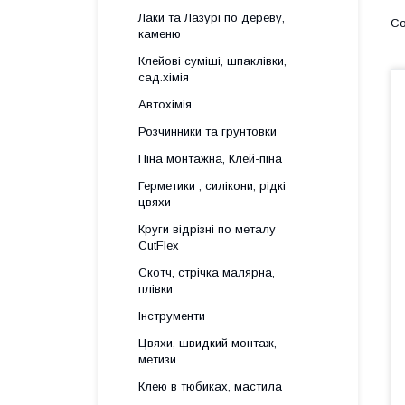
Лаки та Лазурі по дереву,
каменю
Клейові суміші, шпаклівки,
сад.хімія
Автохімія
Розчинники та грунтовки
Піна монтажна, Клей-піна
Герметики , силікони, рідкі
цвяхи
Круги відрізні по металу
CutFlex
Скотч, стрічка малярна,
плівки
Інструменти
Цвяхи, швидкий монтаж,
метизи
Клею в тюбиках, мастила