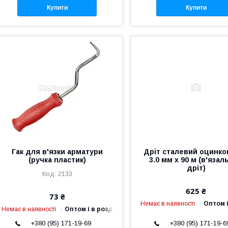
Купити
Купити
Гак для в'язки арматури
Дріт сталевий оцинко
(ручка пластик)
3.0 мм х 90 м (в'язал
дріт)
2133
625 ₴
73 ₴
Немає в наявності
Оптом і
Немає в наявності
Оптом і в роздріб
+380 (95) 171-19-69
+380 (95) 171-19-6