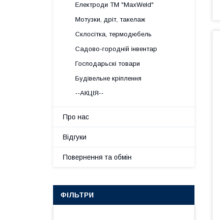
Електроди ТМ "MaxWeld"
Мотузки, дріт, такелаж
Склосітка, термодюбель
Садово-городній інвентар
Господарьскі товари
Будівельне кріплення
--АКЦІЯ--
Про нас
Відгуки
Повернення та обмін
ФІЛЬТРИ