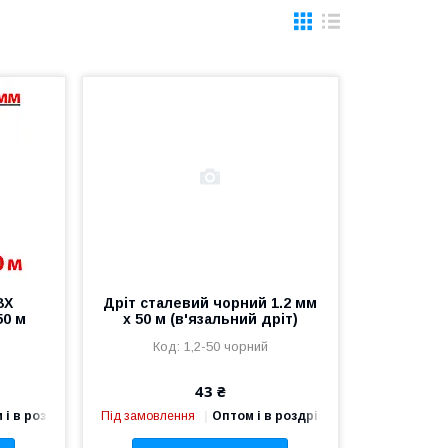
ВХ
Дріт сталевий чорний 1.2 мм
50 м
х 50 м (в'язальний дріт)
1,2-50 чорний
43 ₴
 і в роздріб
Під замовлення
Оптом і в роздріб