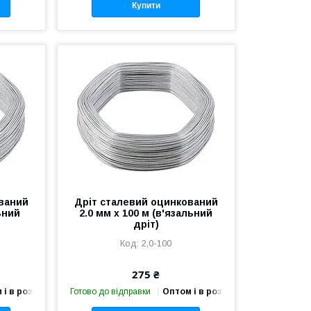
Купити
ваний
Дріт сталевий оцинкований
ьний
2.0 мм х 100 м (в'язальний
дріт)
2,0-100
275 ₴
 і в роздріб
Готово до відправки
Оптом і в роздріб