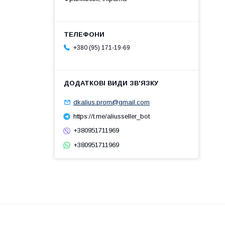
+380 (95) 171-19-69
dkalius.prom@gmail.com
https://t.me/aliusseller_bot
+380951711969
+380951711969