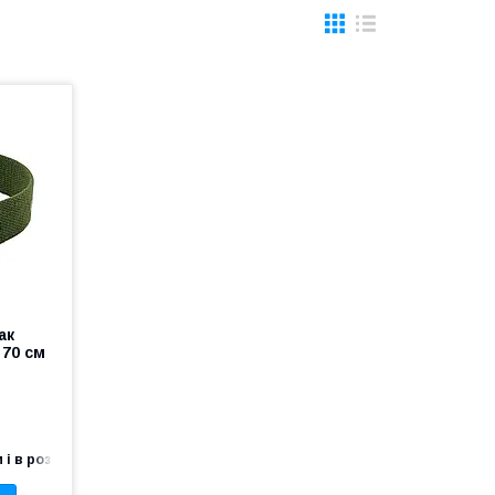
ак
 70 см
 і в роздріб