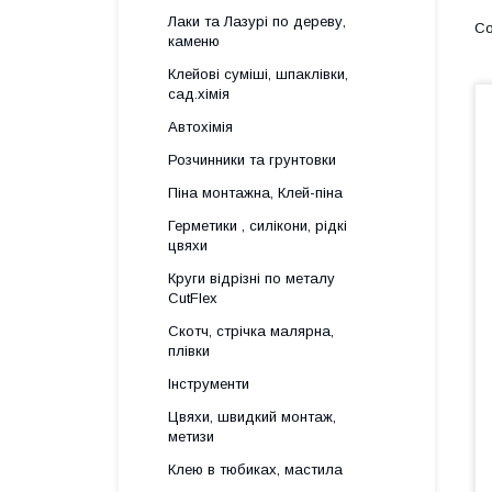
Лаки та Лазурі по дереву,
каменю
Клейові суміші, шпаклівки,
сад.хімія
Автохімія
Розчинники та грунтовки
Піна монтажна, Клей-піна
Герметики , силікони, рідкі
цвяхи
Круги відрізні по металу
CutFlex
Скотч, стрічка малярна,
плівки
Інструменти
Цвяхи, швидкий монтаж,
метизи
Клею в тюбиках, мастила