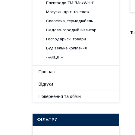
Електроди ТМ "MaxWeld"
Мотузки, дріт, такелаж
Склосітка, термодюбель
Садово-городній інвентар
Господарьскі товари
Будівельне кріплення
--АКЦІЯ--
Про нас
Відгуки
Повернення та обмін
ФІЛЬТРИ