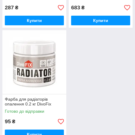
287
683
₴
₴
Купити
Купити
Фарба для радіаторів
опалення 0.2 кг DivoFix
Готово до відправки
95
₴
Купити