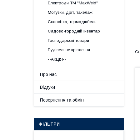
Електроди ТМ "MaxWeld"
Мотузки, дріт, такелаж
Склосітка, термодюбель
Садово-городній інвентар
Господарьскі товари
Будівельне кріплення
--АКЦІЯ--
Про нас
Відгуки
Повернення та обмін
ФІЛЬТРИ