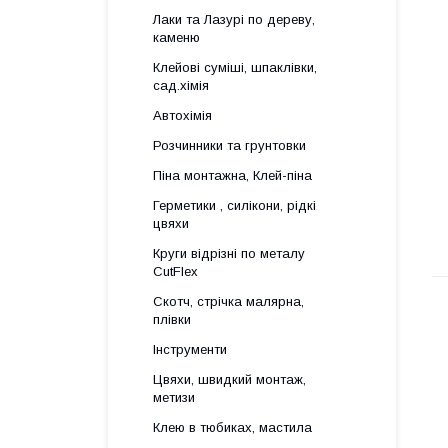
Лаки та Лазурі по дереву,
каменю
Клейові суміші, шпаклівки,
сад.хімія
Автохімія
Розчинники та грунтовки
Піна монтажна, Клей-піна
Герметики , силікони, рідкі
цвяхи
Круги відрізні по металу
CutFlex
Скотч, стрічка малярна,
плівки
Інструменти
Цвяхи, швидкий монтаж,
метизи
Клею в тюбиках, мастила