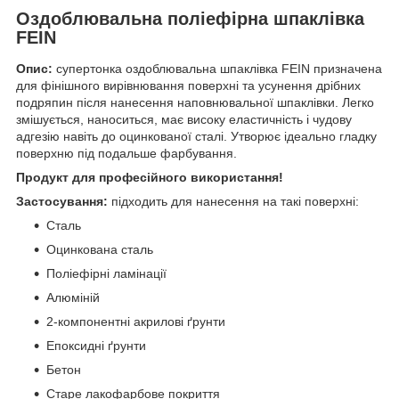
Оздоблювальна поліефірна шпаклівка
FEIN
Опис:
супертонка оздоблювальна шпаклівка FEIN призначена
для фінішного вирівнювання поверхні та усунення дрібних
подряпин після нанесення наповнювальної шпаклівки. Легко
змішується, наноситься, має високу еластичність і чудову
адгезію навіть до оцинкованої сталі. Утворює ідеально гладку
поверхню під подальше фарбування.
Продукт для професійного використання!
Застосування:
підходить для нанесення на такі поверхні:
Сталь
Оцинкована сталь
Поліефірні ламінації
Алюміній
2-компонентні акрилові ґрунти
Епоксидні ґрунти
Бетон
Старе лакофарбове покриття