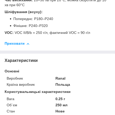
Час висихання:
20–30 хв при 20°C, можна скоротити до 10
хв при 60°C
Шліфування (всуху):
Попереднє: P180–P240
Фінішне: P240–P320
VOC:
VOC II/B/b = 250 г/л, фактичний VOC = 90 г/л
Приховати
Характеристики
Основні
Виробник
Ranal
Країна виробник
Польща
Користувальницькі характеристики
Вага
0.25 г
Об`єм
250 мл
Стан
Нове