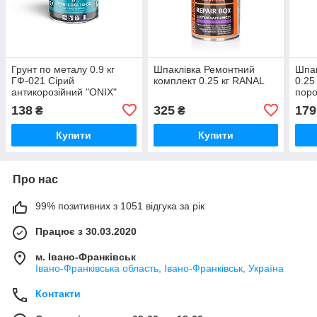
Грунт по металу 0.9 кг
Шпаклівка Ремонтний
Шпак
ГФ-021 Сірий
комплект 0.25 кг RANAL
0.25
антикорозійний "ONIX"
пор
138
325
179
₴
₴
Купити
Купити
Про нас
99% позитивних з 1051 відгука за рік
Працює з 30.03.2020
м. Івано-Франківськ
Івано-Франківська область, Івано-Франківськ, Україна
Контакти