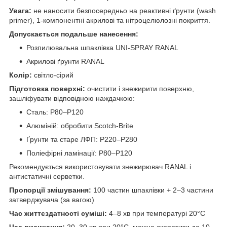
Увага:
не наносити безпосередньо на реактивні ґрунти (wash
primer), 1-компонентні акрилові та нітроцелюлозні покриття.
Допускається подальше нанесення:
Розпилювальна шпаклівка UNI-SPRAY RANAL
Акрилові ґрунти RANAL
Колір:
світло-сірий
Підготовка поверхні:
очистити і знежирити поверхню,
зашліфувати відповідною наждачкою:
Сталь: P80–P120
Алюміній: обробити Scotch-Brite
Ґрунти та старе ЛФП: P220–P280
Поліефірні ламінації: P80–P120
Рекомендується використовувати знежирювач RANAL і
антистатичні серветки.
Пропорції змішування:
100 частин шпаклівки + 2–3 частини
затверджувача (за вагою)
Час життєздатності суміші:
4–8 хв при температурі 20°C