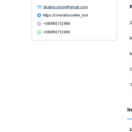
dkalius.prom@gmail.com
https://t.me/aliusseller_bot
+380951711969
+380951711969
М
М
Т
І
Ц