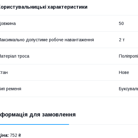
Користувальницькі характеристики
Довжина
50
аксимально допустиме робоче навантаження
2 т
атеріал троса
Поліпроп
Стан
Нове
ип ременя
Буксувал
нформація для замовлення
іна:
752 ₴