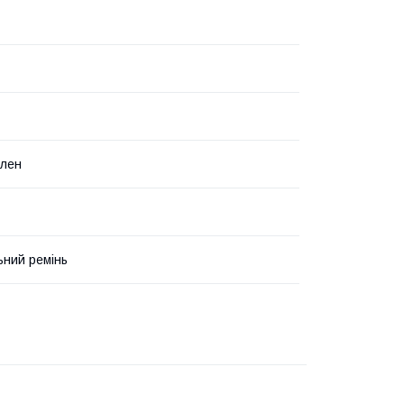
ілен
ьний ремінь