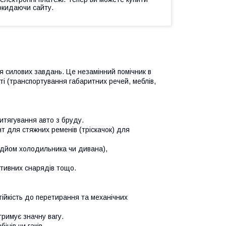
окидаючи сайту.
я силових завдань. Це незамінний помічник в
уті (транспортування габаритних речей, меблів,
итягування авто з бруду.
 для стяжних ременів (тріскачок) для
ідйом холодильника чи дивана),
ртивних снарядів тощо.
тійкість до перетирання та механічних
римує значну вагу.
інів чи гаків.