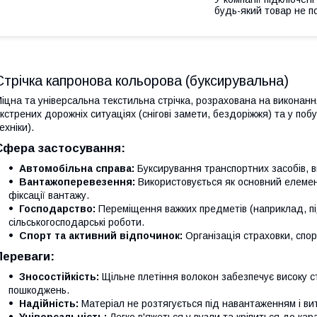
будь-який товар не п
Стрічка капронова кольорова (буксирувальна)
іцна та універсальна текстильна стрічка, розрахована на виконанн
кстрених дорожніх ситуаціях (снігові замети, бездоріжжя) та у поб
ехніки).
Сфера застосування:
Автомобільна справа:
Буксирування транспортних засобів, в
Вантажоперевезення:
Використовується як основний елемент
фіксації вантажу.
Господарство:
Переміщення важких предметів (наприклад, п
сільськогосподарські роботи.
Спорт та активний відпочинок:
Організація страховки, спо
Переваги:
Зносостійкість:
Щільне плетіння волокон забезпечує високу с
пошкоджень.
Надійність:
Матеріал не розтягується під навантаженням і вит
Універсальність:
Легко в'яжеться у вузли та кріпиться до караб