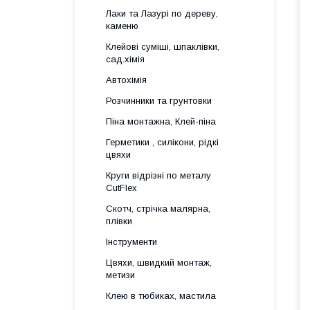
Лаки та Лазурі по дереву,
каменю
Клейові суміші, шпаклівки,
сад.хімія
Автохімія
Розчинники та грунтовки
Піна монтажна, Клей-піна
Герметики , силікони, рідкі
цвяхи
Круги відрізні по металу
CutFlex
Скотч, стрічка малярна,
плівки
Інструменти
Цвяхи, швидкий монтаж,
метизи
Клею в тюбиках, мастила