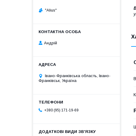
В
"Alius"
у
Х
Андрій
Івано-Франківська область, Івано-
В
Франківськ, Україна
К
+380 (95) 171-19-69