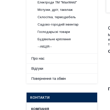
Електроди ТМ "MaxWeld"
Мотузки, дріт, такелаж
Склосітка, термодюбель
Садово-городній інвентар
Господарьскі товари
М
Будівельне кріплення
е
т
--АКЦІЯ--
Про нас
Відгуки
Повернення та обмін
КОНТАКТИ