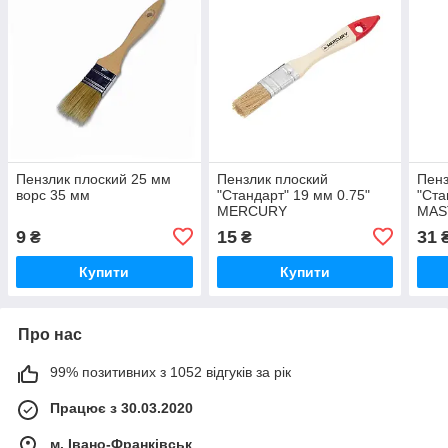
Пензлик плоский 25 мм
Пензлик плоский
Пенз
ворс 35 мм
"Стандарт" 19 мм 0.75"
"Ста
MERCURY
MAS
9
15
31
₴
₴
Купити
Купити
Про нас
99% позитивних з 1052 відгуків за рік
Працює з 30.03.2020
м. Івано-Франківськ