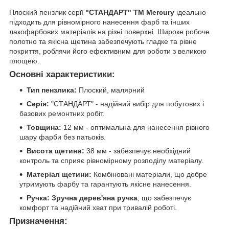
Плоский пензлик серії
"СТАНДАРТ" TM Mercury
ідеально
підходить для рівномірного нанесення фарб та інших
лакофарбових матеріалів на різні поверхні. Широке робоче
полотно та якісна щетина забезпечують гладке та рівне
покриття, роблячи його ефективним для роботи з великою
площею.
Основні характеристики:
Тип пензлика:
Плоский, малярний
Серія:
"СТАНДАРТ" - надійний вибір для побутових і
базових ремонтних робіт.
Товщина:
12 мм - оптимальна для нанесення рівного
шару фарби без патьоків.
Висота щетини:
38 мм - забезпечує необхідний
контроль та сприяє рівномірному розподілу матеріалу.
Матеріал щетини:
Комбіновані матеріали, що добре
утримують фарбу та гарантують якісне нанесення.
Ручка:
Зручна дерев'яна ручка
, що забезпечує
комфорт та надійний хват при тривалій роботі.
Призначення: