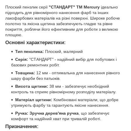
Плоский пензлик серії
"СТАНДАРТ" TM Mercury
ідеально
підходить для рівномірного нанесення фарб та інших
лакофарбових матеріалів на різні поверхні. Широке робоче
полотно та якісна щетина забезпечують гладке та рівне
покриття, роблячи його ефективним для роботи з великою
площею.
Основні характеристики:
Тип пензлика:
Плоский, малярний
Серія:
"СТАНДАРТ" - надійний вибір для побутових і
базових ремонтних робіт.
Товщина:
12 мм - оптимальна для нанесення рівного
шару фарби без патьоків.
Висота щетини:
38 мм - забезпечує необхідний
контроль та сприяє рівномірному розподілу матеріалу.
Матеріал щетини:
Комбіновані матеріали, що добре
утримують фарбу та гарантують якісне нанесення.
Ручка:
Зручна дерев'яна ручка
, що забезпечує
комфорт та надійний хват при тривалій роботі.
Призначення: