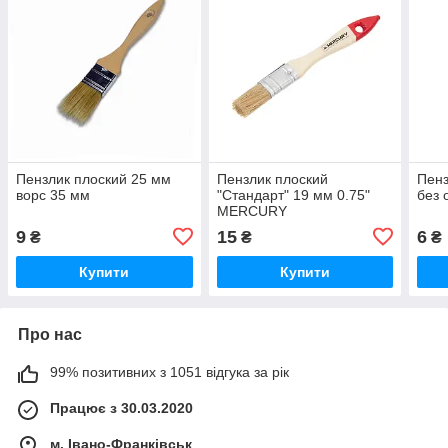
Пензлик плоский 25 мм
Пензлик плоский
Пенз
ворс 35 мм
"Стандарт" 19 мм 0.75"
без 
MERCURY
9
15
6
₴
₴
₴
Купити
Купити
Про нас
99% позитивних з 1051 відгука за рік
Працює з 30.03.2020
м. Івано-Франківськ