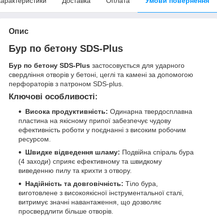
арактеристики
Доставка
Оплата
Умови повернення
Опис
Бур по бетону SDS-Plus
Бур по бетону SDS-Plus
застосовується для ударного
свердління отворів у бетоні, цеглі та камені за допомогою
перфораторів з патроном SDS-plus.
Ключові особливості:
Висока продуктивність:
Одинарна твердосплавна
пластина на якісному припої забезпечує чудову
ефективність роботи у поєднанні з високим робочим
ресурсом.
Швидке відведення шламу:
Подвійна спіраль бура
(4 заходи) сприяє ефективному та швидкому
виведенню пилу та крихти з отвору.
Надійність та довговічність:
Тіло бура,
виготовлене з високоякісної інструментальної сталі,
витримує значні навантаження, що дозволяє
просвердлити більше отворів.