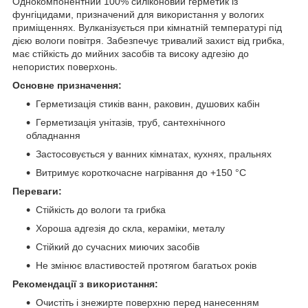
Однокомпонентний 100% силіконовий герметик із
фунгіцидами, призначений для використання у вологих
приміщеннях. Вулканізується при кімнатній температурі під
дією вологи повітря. Забезпечує тривалий захист від грибка,
має стійкість до мийних засобів та високу адгезію до
непористих поверхонь.
Основне призначення:
Герметизація стиків ванн, раковин, душових кабін
Герметизація унітазів, труб, сантехнічного
обладнання
Застосовується у ванних кімнатах, кухнях, пральнях
Витримує короткочасне нагрівання до +150 °C
Переваги:
Стійкість до вологи та грибка
Хороша адгезія до скла, кераміки, металу
Стійкий до сучасних миючих засобів
Не змінює властивостей протягом багатьох років
Рекомендації з використання:
Очистіть і знежирте поверхню перед нанесенням