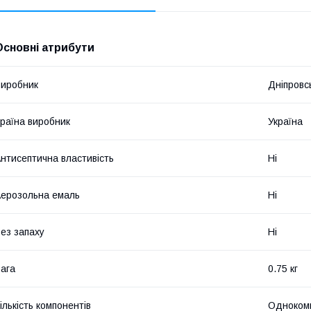
Основні атрибути
иробник
Дніпровс
раїна виробник
Україна
нтисептична властивість
Ні
ерозольна емаль
Ні
ез запаху
Ні
ага
0.75 кг
ількість компонентів
Одноком