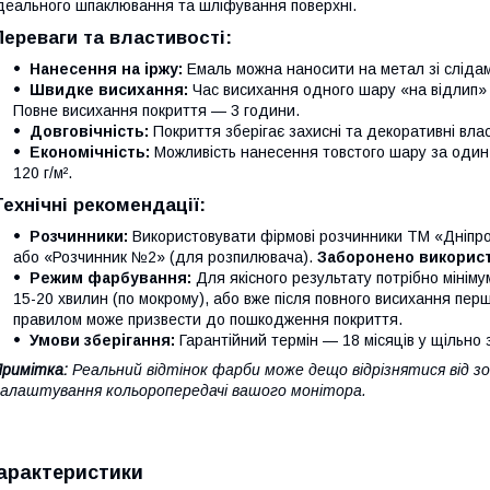
деального шпаклювання та шліфування поверхні.
Переваги та властивості:
Нанесення на іржу:
Емаль можна наносити на метал зі слідам
Швидке висихання:
Час висихання одного шару «на відлип» 
Повне висихання покриття — 3 години.
Довговічність:
Покриття зберігає захисні та декоративні влас
Економічність:
Можливість нанесення товстого шару за один
120 г/м².
Технічні рекомендації:
Розчинники:
Використовувати фірмові розчинники ТМ «Дніпро
або «Розчинник №2» (для розпилювача).
Заборонено використ
Режим фарбування:
Для якісного результату потрібно мінім
15-20 хвилин (по мокрому), або вже після повного висихання пер
правилом може призвести до пошкодження покриття.
Умови зберігання:
Гарантійний термін — 18 місяців у щільно з
римітка:
Реальний відтінок фарби може дещо відрізнятися від зо
алаштування кольоропередачі вашого монітора.
арактеристики