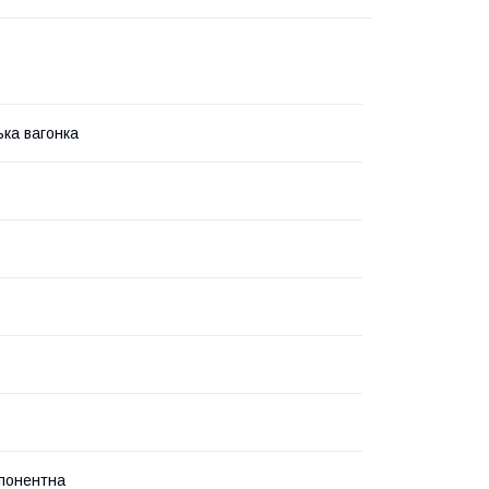
ька вагонка
понентна