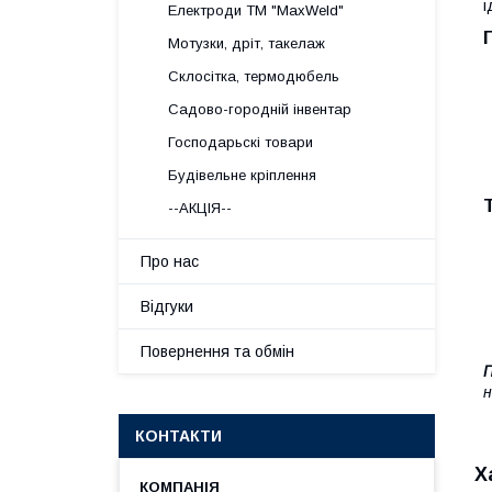
і
Електроди ТМ "MaxWeld"
Мотузки, дріт, такелаж
Склосітка, термодюбель
Садово-городній інвентар
Господарьскі товари
Будівельне кріплення
--АКЦІЯ--
Про нас
Відгуки
Повернення та обмін
П
н
КОНТАКТИ
Х