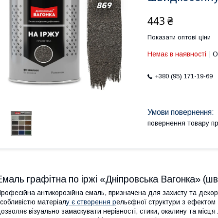
443 ₴
Показати оптові ціни
Немає в наявності
О
+380 (95) 171-19-69
повернення товару п
Емаль графітна по іржі «Дніпровська Вагонка» (
рофесійна антикорозійна емаль, призначена для захисту та деко
собливістю матеріал
у є створення р
ельєфної структури з ефектом 
озволяє візуально замаскувати нерівності, стики, окалину та місц