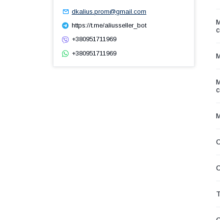
dkalius.prom@gmail.com
М
https://t.me/aliusseller_bot
+380951711969
+380951711969
М
М
М
О
С
Т
С