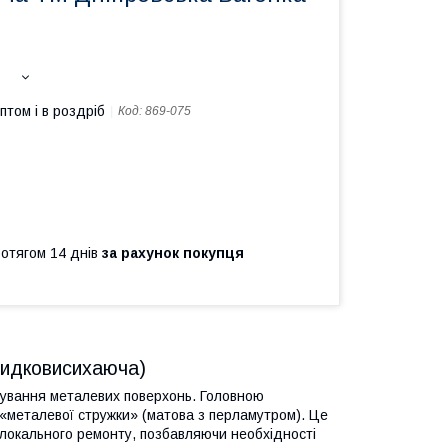
птом і в роздріб
Код:
869-075
ротягом 14 днів
за рахунок покупця
швидковисихаюча)
рування металевих поверхонь. Головною
«металевої стружки» (матова з перламутром). Це
я локального ремонту, позбавляючи необхідності