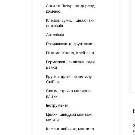
Лаки та Лазурі по дереву,
каменю
Клейові суміші, шпаклівки,
сад.хімія
Автохімія
Розчинники та грунтовки
Піна монтажна, Клей-піна
Герметики , силікони, рідкі
цвяхи
Круги відрізні по металу
CutFlex
Скотч, стрічка малярна,
плівки
Інструменти
Цвяхи, швидкий монтаж,
П
метизи
о
Клею в тюбиках, мастила
д