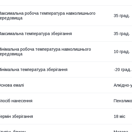
аксимальна робоча температура навколишнього
35 град.
середовища
аксимальна температура зберігання
35 град.
інімальна робоча температура навколишнього
10 град.
середовища
інімальна температура зберігання
-20 град.
снова емалі
Алкідно-
посіб нанесення
Пензлико
ермін зберігання
18 міс
тупінь блиску
Матова