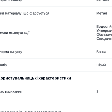
ип матеріалу, що фарбується
Метал
Водостійк
Універсал
мови експлуатації
Обмежено
Спеціаль
орма випуску
Банка
олір
Сірий
Користувальницькі характеристики
ас висихання
3