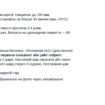
и корозії товщиною до 100 мкм.
становить не більше 30 хвилин (при +20°C).
тивості протягом 4-5 років.
 раз. Витрата на одношарове покриття — 80-
вська Вагонка»: «Розчинник №1» (для пензля)
овувати сольвент або уайт-спірит!
.
ум 2 шари. Наступний шар наносити або через
шого шару (через 3 години). Нехтування цим
акритій тарі.
браженого на фото через індивідуальні