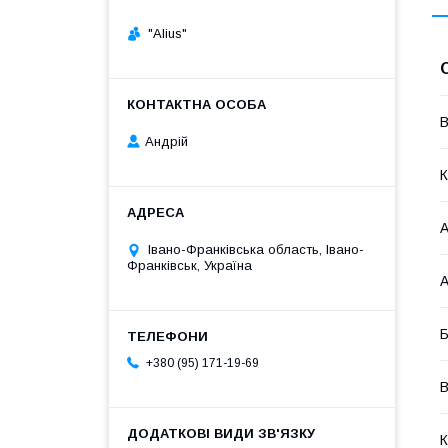
"Alius"
В
Андрій
К
А
Івано-Франківська область, Івано-
Франківськ, Україна
А
Б
+380 (95) 171-19-69
В
К