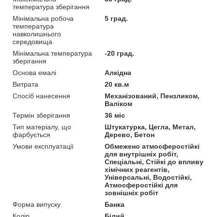
температура зберігання
Мінімальна робоча
5 град.
температура
навколишнього
середовища
Мінімальна температура
-20 град.
зберігання
Основа емалі
Алкідна
Витрата
20 кв.м
Спосіб нанесення
Механізований, Пензликом,
Валіком
Термін зберігання
36 міс
Тип матеріалу, що
Штукатурка, Цегла, Метал,
фарбується
Дерево, Бетон
Умови експлуатації
Обмежено атмосферостійкі
для внутрішніх робіт,
Спеціальні, Стійкі до впливу
хімічних реагентів,
Універсальні, Водостійкі,
Атмосферостійкі для
зовнішніх робіт
Форма випуску
Банка
Колір
Білий