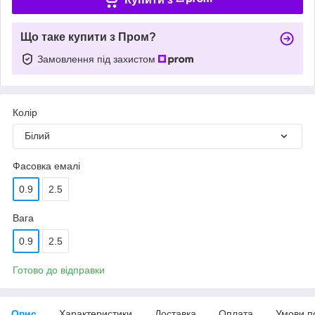
Що таке купити з Пром?
Замовлення під захистом
Колір
Білий
Фасовка емалі
0.9
2.5
Вага
0.9
2.5
Готово до відправки
Опис
Характеристики
Доставка
Оплата
Умови п