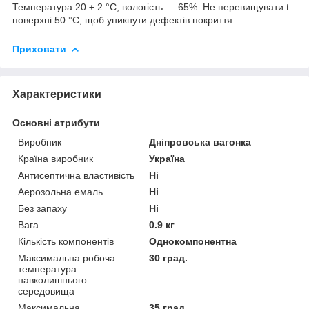
Температура 20 ± 2 °C, вологість — 65%. Не перевищувати t
поверхні 50 °C, щоб уникнути дефектів покриття.
Приховати
Характеристики
Основні атрибути
Виробник
Дніпровська вагонка
Країна виробник
Україна
Антисептична властивість
Ні
Аерозольна емаль
Ні
Без запаху
Ні
Вага
0.9 кг
Кількість компонентів
Однокомпонентна
Максимальна робоча
30 град.
температура
навколишнього
середовища
Максимальна
35 град.