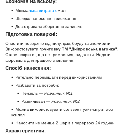
Економія на всьому:
Мініма
льна витрата е
малі
Швидке нанесення і висихання
Довготривале зберігання залишків
Підготовка поверхні:
Очистити поверхню від пилу, іржі, бруду та знежирити.
Використовувати
ґрунтовку ТМ "Дніпровська вагонка"
.
Старе покриття, що не тримається, видалити. Надати
шорсткість для кращого зчеплення.
Спосіб нанесення:
Ретельно перемішати перед використанням
Розбавити за потреби:
Пензель —
Розчинник №1
Розпилювач —
Розчинник №2
Можна використовувати сольвент, уайт-спірит або
ксилол
Наносити не менше 2 шарів з перервою 24 години
Характеристики: