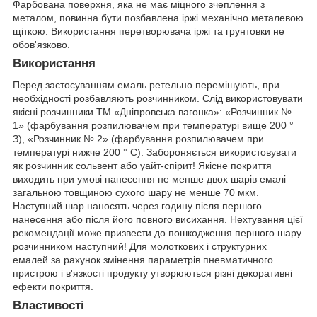
Фарбована поверхня, яка не має міцного зчеплення з
металом, повинна бути позбавлена іржі механічно металевою
щіткою. Використання перетворювача іржі та грунтовки не
обов'язково.
Використання
Перед застосуванням емаль ретельно перемішують, при
необхідності розбавляють розчинником. Слід використовувати
якісні розчинники ТМ «Дніпровська вагонка»: «Розчинник №
1» (фарбування розпилювачем при температурі вище 200 °
З), «Розчинник № 2» (фарбування розпилювачем при
температурі нижче 200 ° С). Забороняється використовувати
як розчинник сольвент або уайт-спірит! Якісне покриття
виходить при умові нанесення не менше двох шарів емалі
загальною товщиною сухого шару не менше 70 мкм.
Наступний шар наносять через годину після першого
нанесення або після його повного висихання. Нехтування цієї
рекомендації може призвести до пошкодження першого шару
розчинником наступний! Для молоткових і структурних
емалей за рахунок змінення параметрів пневматичного
пристрою і в'язкості продукту утворюються різні декоративні
ефекти покриття.
Властивості