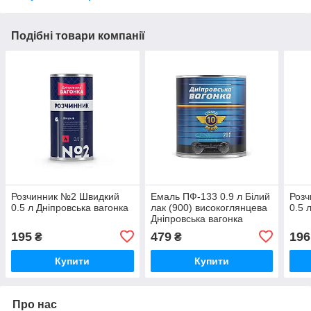
Подібні товари компанії
Розчинник №2 Швидкий
Емаль ПФ-133 0.9 л Білий
Розч
0.5 л Дніпровська вагонка
лак (900) високоглянцева
0.5 
Дніпровська вагонка
195
479
196
₴
₴
Купити
Купити
Про нас