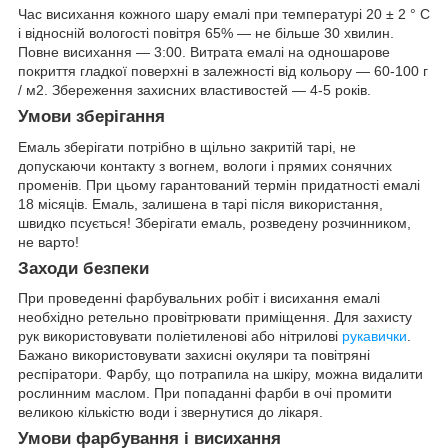
Час висихання кожного шару емалі при температурі 20 ± 2 ° C
і відносній вологості повітря 65% — не більше 30 хвилин.
Повне висихання — 3:00. Витрата емалі на одношарове
покриття гладкої поверхні в залежності від кольору — 60-100 г
/ м2. Збереження захисних властивостей — 4-5 років.
Умови зберігання
Емаль зберігати потрібно в щільно закритій тарі, не
допускаючи контакту з вогнем, вологи і прямих сонячних
променів. При цьому гарантований термін придатності емалі
18 місяців. Емаль, залишена в тарі після використання,
швидко псується! Зберігати емаль, розведену розчинником,
не варто!
Заходи безпеки
При проведенні фарбувальних робіт і висихання емалі
необхідно ретельно провітрювати приміщення. Для захисту
рук використовувати поліетиленові або нітрилові
рукавички
.
Бажано використовувати захисні окуляри та повітряні
респіратори. Фарбу, що потрапила на шкіру, можна видалити
рослинним маслом. При попаданні фарби в очі промити
великою кількістю води і звернутися до лікаря.
Умови фарбування і висихання