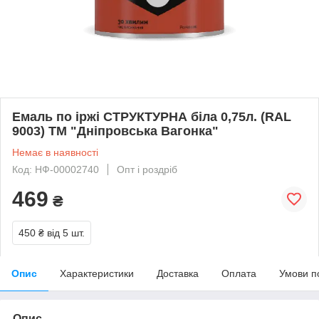
Емаль по іржі СТРУКТУРНА біла 0,75л. (RAL
9003) ТМ "Дніпровська Вагонка"
Немає в наявності
Код: НФ-00002740
Опт і роздріб
469
₴
450 ₴
від 5 шт.
Опис
Характеристики
Доставка
Оплата
Умови п
Опис