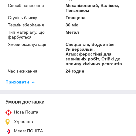
Спосіб нанесення
Механізований, Валіком,
Пензликом
Ступінь блиску
Глянцева
Термін зберігання
36 міс
Тип матеріалу, що
Метал
фарбується
Умови експлуатації
Спеціальні, Водостійкі,
Універсальні,
Атмосферостійкі для
зовнішніх робіт, Стійкі до
впливу хімічних реагентів
Час висихання
24 годин
Приховати
Умови доставки
Нова Пошта
Укрпошта
Meest ПОШТА