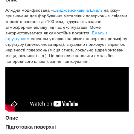
Алкідна модифікована «
швидковисихаюча Емаль
на іржу»
призначена для фарбування металевих поверхонь зі слідами
корозії товщиною до 100 мкм, відчувають значне
атмосферний впливу під час експлуатації. Може
використовуватися як самостійне покриття.
Емаль з
структурним
ефектом утворює на різних поверхнях рельєфну
структуру (апельсинова кірка), візуально приховує і вирівнює
нерівності поверхонь (місця стиків, локально відремонтовані
місця, окалини і т. д.). Це дозволяє наносити емаль без
попереднього шпаклювання і шліфування.
Опис
Підготовка поверхні