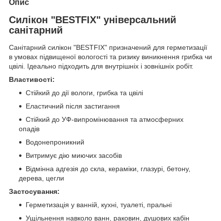
Опис
Силікон "BESTFIX" універсальний
санітарний
Санітарний силікон "BESTFIX" призначений для герметизації
в умовах підвищеної вологості та ризику виникнення грибка чи
цвілі. Ідеально підходить для внутрішніх і зовнішніх робіт.
Властивості:
Стійкий до дії вологи, грибка та цвілі
Еластичний після застигання
Стійкий до УФ-випромінювання та атмосферних
опадів
Водонепроникний
Витримує дію миючих засобів
Відмінна адгезія до скла, кераміки, глазурі, бетону,
дерева, цегли
Застосування:
Герметизація у ванній, кухні, туалеті, пральні
Ущільнення навколо ванн, раковин, душових кабін