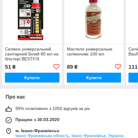
Силікон універсальний
Мастило універсальне
Силі
санітарний Білий 80 мл на
силіконове 100 мл
BauF
блістері BESTFIX
51
89
111
₴
₴
Купити
Купити
Про нас
99% позитивних з 1050 відгуків за рік
Працює з 30.03.2020
м. Івано-Франківськ
Івано-Франківська область, Івано-Франківськ, Україна