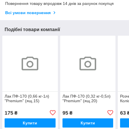
Повернення товару впродовж 14 днів за рахунок покупця
Всі умови повернення
Подібні товари компанії
Лак ПФ-170 (0,66 кг-1л)
Лак ПФ-170 (0,32 кг-0,5л)
Розч
"Premium" (ящ.15)
"Premium" (ящ.20)
Колі
175
95
63
₴
₴
Купити
Купити