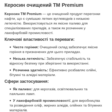
Керосин очищений ТМ Premium
Керосин ТМ Premium
— це очищений продукт перегонки
нафти, що є сумішшю летких вуглеводнів з низькою
летючістю. Використовується як якісне паливо для
спеціалізованих приладів, а також як розчинник у
лакофарбовій промисловості.
Ключові властивості та переваги:
Чисте горіння:
Очищений склад забезпечує якісне
горіння в призначених для цього приладах.
Низька летючість:
Забезпечує стабільність та
відносну безпеку при зберіганні та використанні.
Розчинна здатність:
Ефективно розбавляє олійні,
бітумні та алкідні матеріали.
Сфери застосування:
Як паливо:
для керогазів, освітлювальних та
паяльних ламп.
У лакофарбовій промисловості:
для виробництва
та розведення оліф, жирних алкідів, олійних та бітумних
матеріалів.