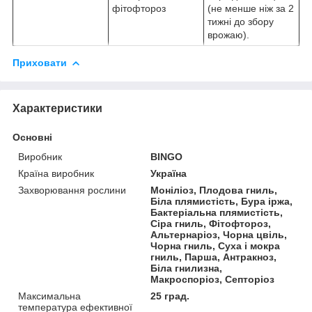
фітофтороз
(не менше ніж за 2
тижні до збору
врожаю).
Приховати
Характеристики
Основні
Виробник
BINGO
Країна виробник
Україна
Захворювання рослини
Моніліоз, Плодова гниль,
Біла плямистість, Бура іржа,
Бактеріальна плямистість,
Сіра гниль, Фітофтороз,
Альтернаріоз, Чорна цвіль,
Чорна гниль, Суха і мокра
гниль, Парша, Антракноз,
Біла гнилизна,
Макроспоріоз, Септоріоз
Максимальна
25 град.
температура ефективної