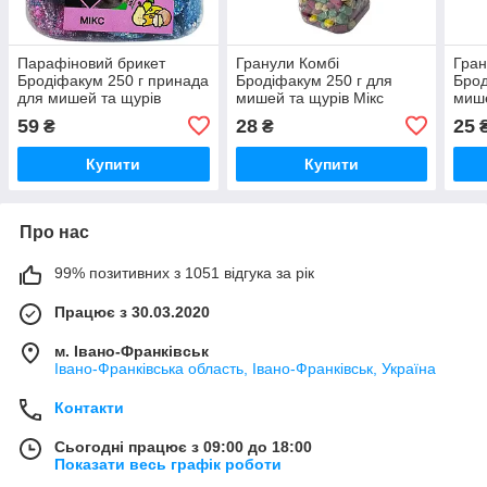
Парафіновий брикет
Гранули Комбі
Гран
Бродіфакум 250 г принада
Бродіфакум 250 г для
Брод
для мишей та щурів
мишей та щурів Мікс
мише
аро
59
28
25
₴
₴
Купити
Купити
Про нас
99% позитивних з 1051 відгука за рік
Працює з 30.03.2020
м. Івано-Франківськ
Івано-Франківська область, Івано-Франківськ, Україна
Контакти
Сьогодні працює з 09:00 до 18:00
Показати весь графік роботи