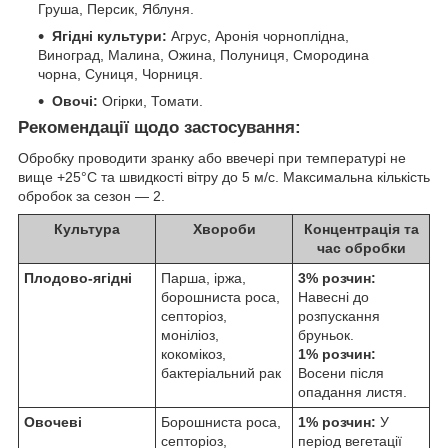
Груша, Персик, Яблуня.
Ягідні культури:
Агрус, Аронія чорноплідна,
Виноград, Малина, Ожина, Полуниця, Смородина
чорна, Суниця, Чорниця.
Овочі:
Огірки, Томати.
Рекомендації щодо застосування:
Обробку проводити зранку або ввечері при температурі не
вище +25°С та швидкості вітру до 5 м/с. Максимальна кількість
обробок за сезон — 2.
Культура
Хвороби
Концентрація та
час обробки
Плодово-ягідні
Парша, іржа,
3% розчин:
борошниста роса,
Навесні до
септоріоз,
розпускання
моніліоз,
бруньок.
кокомікоз,
1% розчин:
бактеріальний рак
Восени після
опадання листя.
Овочеві
Борошниста роса,
1% розчин:
У
септоріоз,
період вегетації