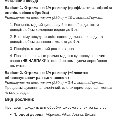
металевий посуд!
Варіант 1: Отримання 1% розчину (профілактика, обробка
овочів, осіння обробка)
Розрахунок на весь пакет (250 г) = 10 л готової суміші.
Розчиніть мідний купорос у 2 л теплої води, потім
доведіть об'єм холодною водою до
5 л
.
В іншому посуді погасіть вапно, доливаючи воду, та
доведіть об'єм вапняного молока до
5 л
.
Процідіть отриманий розчин вапна.
Повільно вливайте розчин мідного купоросу в розчин
вапна (
НЕ НАВПАКИ!
), постійно помішуючи дерев'яною
паличкою.
Варіант 2: Отримання 3% розчину («блакитне
обприскування» ранньою весною)
Розрахунок на весь пакет (250 г) = 3,4 л готової суміші.
Процес змішування аналогічний, але використовується менша
кількість води.
Вид рослини:
Препарат підходить для обробки широкого спектра культур:
Плодові дерева:
Абрикос, Айва, Алича, Вишня,