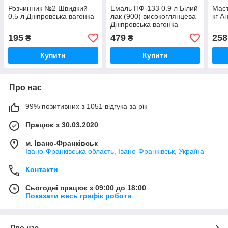
Розчинник №2 Швидкий
Емаль ПФ-133 0.9 л Білий
Маст
0.5 л Дніпровська вагонка
лак (900) високоглянцева
кг А
Дніпровська вагонка
195
479
258
₴
₴
Купити
Купити
Про нас
99% позитивних з 1051 відгука за рік
Працює з 30.03.2020
м. Івано-Франківськ
Івано-Франківська область, Івано-Франківськ, Україна
Контакти
Сьогодні працює з 09:00 до 18:00
Показати весь графік роботи
Про нас