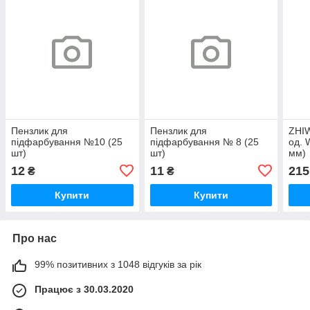
Пензлик для
Пензлик для
ZHIW
підфарбування №10 (25
підфарбування № 8 (25
од. 
шт)
шт)
мм)
12
11
215
₴
₴
Купити
Купити
Про нас
99% позитивних з 1048 відгуків за рік
Працює з 30.03.2020