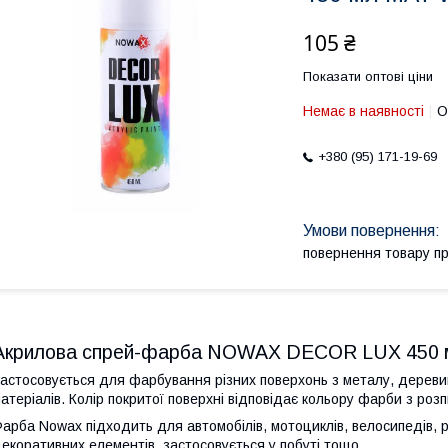
105 ₴
Показати оптові ціни
Немає в наявності
О
+380 (95) 171-19-69
повернення товару п
Акрилова спрей-фарба NOWAX DECOR LUX 450 
астосовується для фарбування різних поверхонь з металу, деревини
атеріалів. Колір покритої поверхні відповідає кольору фарби з роз
арба Nowax підходить для автомобілів, мотоциклів, велосипедів, р
екоративних елементів, застосовується у побуті тощо.