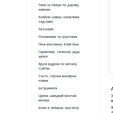
Лаки та Лазурі по дереву,
каменю
Клейові суміші, шпаклівки,
сад.хімія
Автохімія
Розчинники та грунтовки
Піна монтажна, Клей-піна
Герметики , силікони, рідкі
цвяхи
Круги відрізні по металу
CutFlex
Скотч, стрічка малярна,
плівки
Інструменти
Цвяхи, швидкий монтаж,
З
метизи
м
Ф
Клею в тюбиках, мастила
д