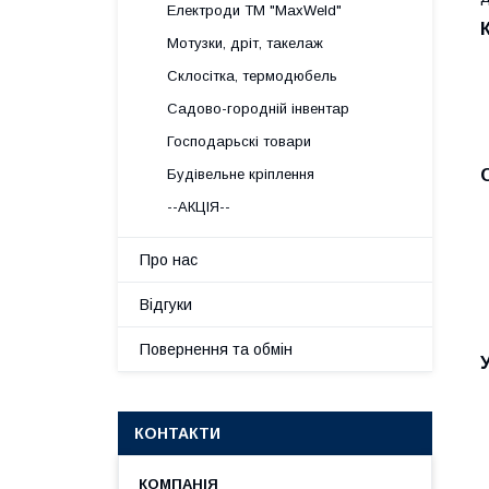
Електроди ТМ "MaxWeld"
Мотузки, дріт, такелаж
Склосітка, термодюбель
Садово-городній інвентар
Господарьскі товари
Будівельне кріплення
--АКЦІЯ--
Про нас
Відгуки
Повернення та обмін
КОНТАКТИ