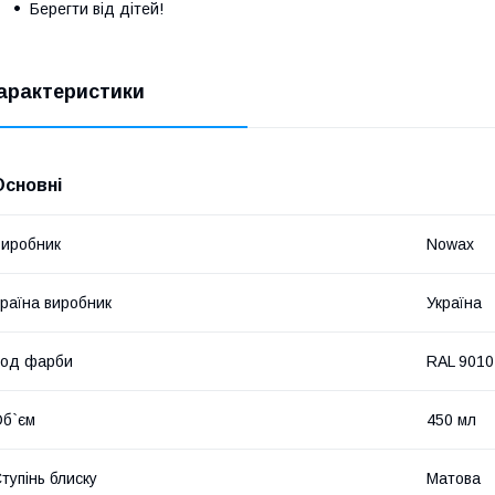
Берегти від дітей!
арактеристики
Основні
иробник
Nowax
раїна виробник
Україна
Код фарби
RAL 9010
б`єм
450 мл
тупінь блиску
Матова