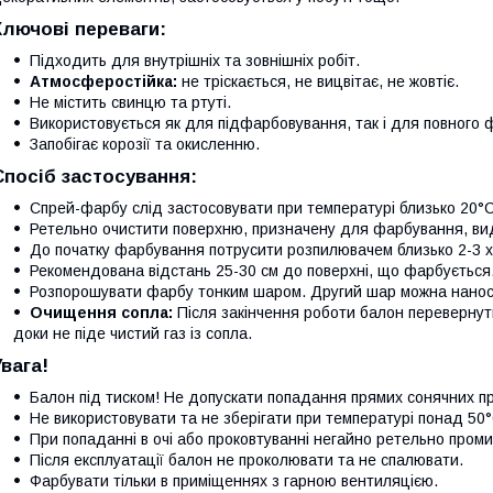
Ключові переваги:
Підходить для внутрішніх та зовнішніх робіт.
Атмосферостійка:
не тріскається, не вицвітає, не жовтіє.
Не містить свинцю та ртуті.
Використовується як для підфарбовування, так і для повного 
Запобігає корозії та окисленню.
Спосіб застосування:
Спрей-фарбу слід застосовувати при температурі близько 20°С
Ретельно очистити поверхню, призначену для фарбування, вид
До початку фарбування потрусити розпилювачем близько 2-3 х
Рекомендована відстань 25-30 см до поверхні, що фарбується
Розпорошувати фарбу тонким шаром. Другий шар можна наноси
Очищення сопла:
Після закінчення роботи балон перевернут
доки не піде чистий газ із сопла.
Увага!
Балон під тиском! Не допускати попадання прямих сонячних пр
Не використовувати та не зберігати при температурі понад 50°
При попаданні в очі або проковтуванні негайно ретельно пром
Після експлуатації балон не проколювати та не спалювати.
Фарбувати тільки в приміщеннях з гарною вентиляцією.