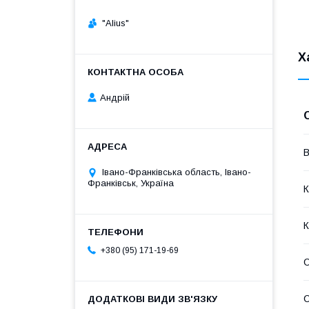
"Alius"
Х
Андрій
В
Івано-Франківська область, Івано-
Франківськ, Україна
К
+380 (95) 171-19-69
О
С