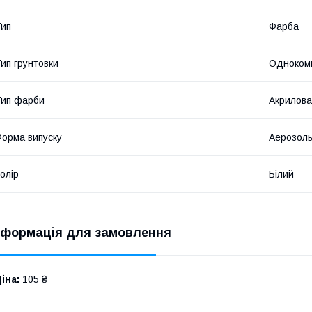
ип
Фарба
ип грунтовки
Одноком
ип фарби
Акрилова
орма випуску
Аерозол
олір
Білий
нформація для замовлення
іна:
105 ₴