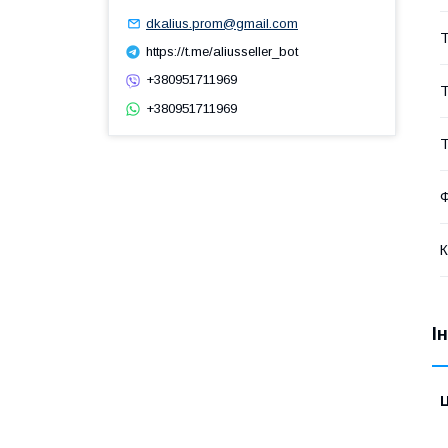
dkalius.prom@gmail.com
Т
https://t.me/aliusseller_bot
+380951711969
Т
+380951711969
Т
Ф
К
І
Ц