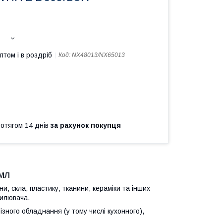
птом і в роздріб
Код:
NX48013/NX65013
ротягом 14 днів
за рахунок покупця
мл
, скла, пластику, тканини, кераміки та інших
пилювача.
ізного обладнання (у тому числі кухонного),