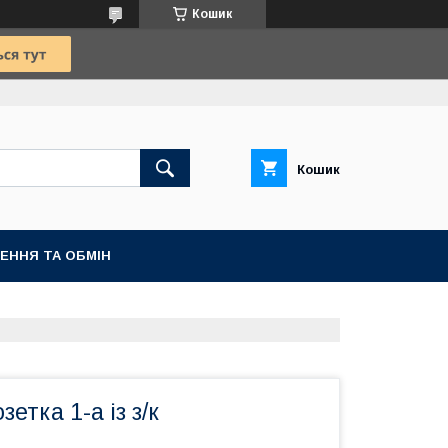
Кошик
Кошик
ЕННЯ ТА ОБМІН
етка 1-а із з/к