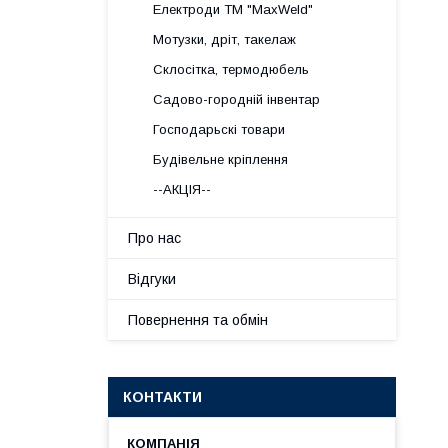
Електроди ТМ "MaxWeld"
Мотузки, дріт, такелаж
Склосітка, термодюбель
Садово-городній інвентар
Господарьскі товари
Будівельне кріплення
--АКЦІЯ--
Про нас
Відгуки
Повернення та обмін
КОНТАКТИ