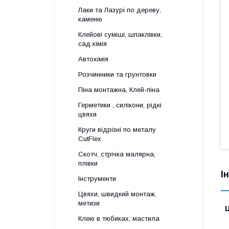
Лаки та Лазурі по дереву,
каменю
Клейові суміші, шпаклівки,
сад.хімія
Автохімія
Розчинники та грунтовки
Піна монтажна, Клей-піна
Герметики , силікони, рідкі
цвяхи
Круги відрізні по металу
CutFlex
Скотч, стрічка малярна,
плівки
І
Інструменти
Цвяхи, швидкий монтаж,
метизи
Ц
Клею в тюбиках, мастила