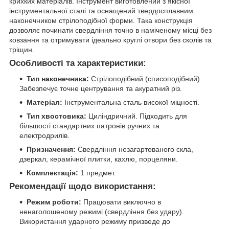
крихких матеріалів. Інструмент виготовлений з якісної
інструментальної сталі та оснащений твердосплавним
наконечником стрілоподібної форми. Така конструкція
дозволяє починати свердління точно в наміченому місці без
ковзання та отримувати ідеально круглі отвори без сколів та
тріщин.
Особливості та характеристики:
Тип наконечника:
Стрілоподібний (списоподібний).
Забезпечує точне центрування та акуратний різ.
Матеріал:
Інструментальна сталь високої міцності.
Тип хвостовика:
Циліндричний. Підходить для
більшості стандартних патронів ручних та
електродрилів.
Призначення:
Свердління незагартованого скла,
дзеркал, керамічної плитки, кахлю, порцеляни.
Комплектація:
1 предмет.
Рекомендації щодо використання:
Режим роботи:
Працювати виключно в
ненаголошеному режимі (свердління без удару).
Використання ударного режиму призведе до