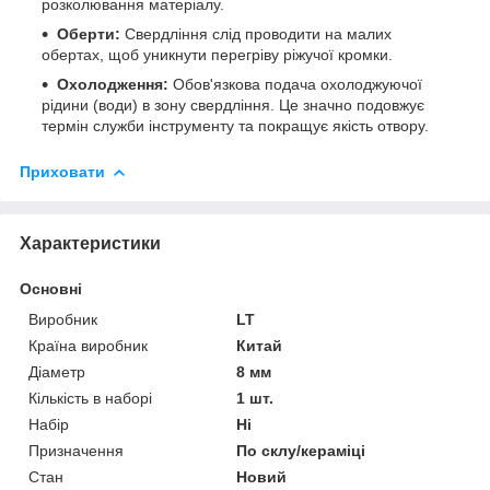
розколювання матеріалу.
Оберти:
Свердління слід проводити на малих
обертах, щоб уникнути перегріву ріжучої кромки.
Охолодження:
Обов'язкова подача охолоджуючої
рідини (води) в зону свердління. Це значно подовжує
термін служби інструменту та покращує якість отвору.
Приховати
Характеристики
Основні
Виробник
LT
Країна виробник
Китай
Діаметр
8 мм
Кількість в наборі
1 шт.
Набір
Ні
Призначення
По склу/кераміці
Стан
Новий