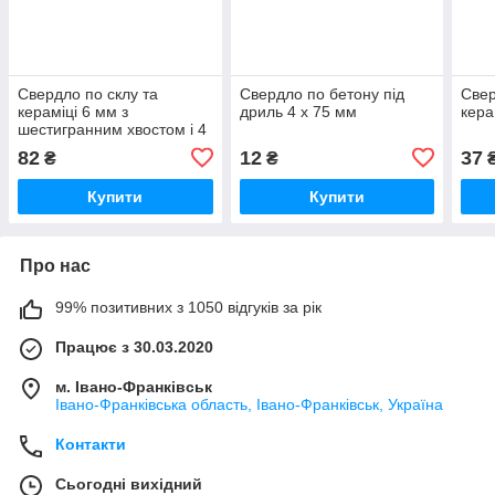
Свердло по склу та
Свердло по бетону під
Свер
кераміці 6 мм з
дриль 4 х 75 мм
кера
шестигранним хвостом і 4
гранями ZHIWEI
82
12
37
₴
₴
Купити
Купити
Про нас
99% позитивних з 1050 відгуків за рік
Працює з 30.03.2020
м. Івано-Франківськ
Івано-Франківська область, Івано-Франківськ, Україна
Контакти
Сьогодні вихідний