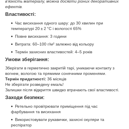
в'язкість матеріалу, можна досягти різних декоративних
ефектів.
Властивості:
Час висихання одного шару: до 30 хвилин при
температурі 20 ± 2 °C і вологості 65%
Повне висихання: 3 години
Витрата: 60–100 г/м² залежно від кольору
Термін захисних властивостей: 4–5 років
Умови зберігання:
Зберігати в герметично закритій тарі, уникаючи контакту з
вогнем, вологою та прямими сонячними променями.
Термін придатності:
36 місяців
Не зберігати розведену емаль!
Залишки після відкриття швидко втрачають свої властивості.
Заходи безпеки:
Ретельно провітрювати приміщення під час
фарбування та висихання
Використовувати рукавички, захисні окуляри та
респіратор