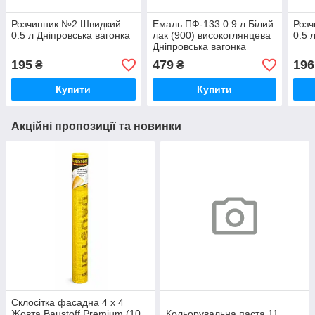
Розчинник №2 Швидкий
Емаль ПФ-133 0.9 л Білий
Розч
0.5 л Дніпровська вагонка
лак (900) високоглянцева
0.5 
Дніпровська вагонка
195
479
196
₴
₴
Купити
Купити
Акційні пропозиції та новинки
Склосітка фасадна 4 х 4
Жовта Baustoff Premium (10
Кольорувальна паста 11