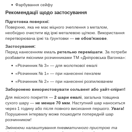
Фарбування сейфу
Рекомендації щодо застосування
Підготовка поверхні:
Поверхню, яка не має міцного зчеплення з металом,
необхідно очистити від іржі металевою щіткою. Використання
перетворювача іржі та ґрунтовки —
не обов'язкове
.
Застосування:
Перед нанесенням емаль
ретельно перемішати
. За потреби
розбавити якісними розчинниками ТМ «Дніпровська Вагонка»:
«Розчинник № 3» — для молоткової емалі
«Розчинник № 1» — при нанесенні пензлем
«Розчинник № 2» — при нанесенні розпилювачем
Заборонено використовувати сольвент або уайт-спірит!
Для якісного покриття —
2 шари емалі
, загальна товщина
сухого шару —
не менше 70 мкм
. Наступний шар наноситься
через 1 годину або після повного висихання першого.
Увага!
Порушення інтервалу може пошкодити попередній шар
розчинником!
Змінюючи налаштування пневматичного пристрою та