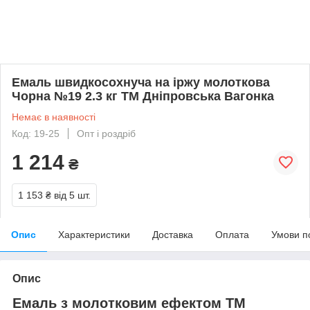
Емаль швидкосохнуча на іржу молоткова
Чорна №19 2.3 кг ТМ Дніпровська Вагонка
Немає в наявності
Код: 19-25
Опт і роздріб
1 214
₴
1 153 ₴
від 5 шт.
Опис
Характеристики
Доставка
Оплата
Умови п
Опис
Емаль з молотковим ефектом ТМ