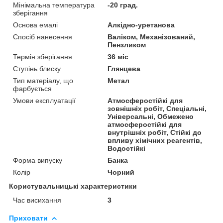
Мінімальна температура
-20 град.
зберігання
Основа емалі
Алкідно-уретанова
Спосіб нанесення
Валіком, Механізований,
Пензликом
Термін зберігання
36 міс
Ступінь блиску
Глянцева
Тип матеріалу, що
Метал
фарбується
Умови експлуатації
Атмосферостійкі для
зовнішніх робіт, Спеціальні,
Універсальні, Обмежено
атмосферостійкі для
внутрішніх робіт, Стійкі до
впливу хімічних реагентів,
Водостійкі
Форма випуску
Банка
Колір
Чорний
Користувальницькі характеристики
Час висихання
3
Приховати