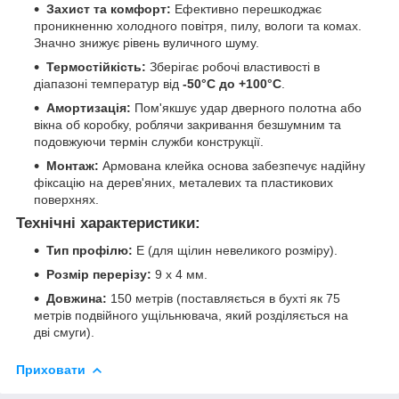
Захист та комфорт:
Ефективно перешкоджає
проникненню холодного повітря, пилу, вологи та комах.
Значно знижує рівень вуличного шуму.
Термостійкість:
Зберігає робочі властивості в
діапазоні температур від
-50°C до +100°C
.
Амортизація:
Пом'якшує удар дверного полотна або
вікна об коробку, роблячи закривання безшумним та
подовжуючи термін служби конструкції.
Монтаж:
Армована клейка основа забезпечує надійну
фіксацію на дерев'яних, металевих та пластикових
поверхнях.
Технічні характеристики:
Тип профілю:
Е (для щілин невеликого розміру).
Розмір перерізу:
9 х 4 мм.
Довжина:
150 метрів (поставляється в бухті як 75
метрів подвійного ущільнювача, який розділяється на
дві смуги).
Приховати