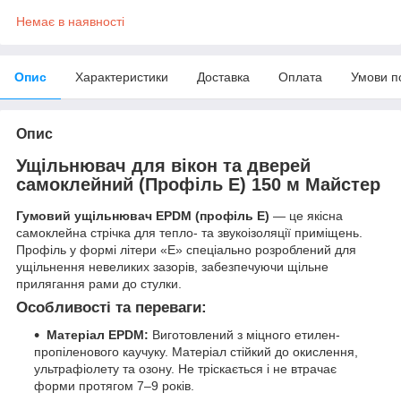
Немає в наявності
Опис
Характеристики
Доставка
Оплата
Умови п
Опис
Ущільнювач для вікон та дверей
самоклейний (Профіль Е) 150 м Майстер
Гумовий ущільнювач EPDM (профіль E)
— це якісна
самоклейна стрічка для тепло- та звукоізоляції приміщень.
Профіль у формі літери «Е» спеціально розроблений для
ущільнення невеликих зазорів, забезпечуючи щільне
прилягання рами до стулки.
Особливості та переваги:
Матеріал EPDM:
Виготовлений з міцного етилен-
пропіленового каучуку. Матеріал стійкий до окислення,
ультрафіолету та озону. Не тріскається і не втрачає
форми протягом 7–9 років.