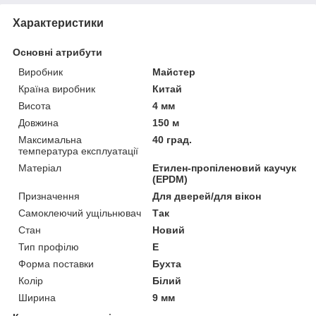
Характеристики
Основні атрибути
Виробник
Майстер
Країна виробник
Китай
Висота
4 мм
Довжина
150 м
Максимальна
40 град.
температура експлуатації
Матеріал
Етилен-пропіленовий каучук
(EPDM)
Призначення
Для дверей/для вікон
Самоклеючий ущільнювач
Так
Стан
Новий
Тип профілю
E
Форма поставки
Бухта
Колір
Білий
Ширина
9 мм