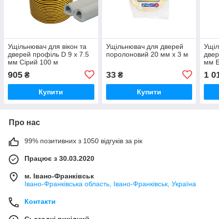
Ущільнювач для вікон та
Ущільнювач для дверей
Ущіл
дверей профіль D 9 х 7.5
поролоновий 20 мм х 3 м
двер
мм Сірий 100 м
мм Б
905
33
1 0
₴
₴
Купити
Купити
Про нас
99% позитивних з 1050 відгуків за рік
Працює з 30.03.2020
м. Івано-Франківськ
Івано-Франківська область, Івано-Франківськ, Україна
Контакти
Сьогодні вихідний