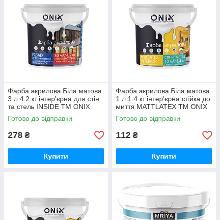
Фарба акрилова Біла матова
Фарба акрилова Біла матова
3 л 4.2 кг інтер'єрна для стін
1 л 1.4 кг інтер'єрна стійка до
та стель INSIDE ТМ ONIX
миття MATTLATEX ТМ ONIX
Готово до відправки
Готово до відправки
278
112
₴
₴
Купити
Купити