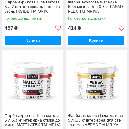
Фарба акрилова Біла матова
Фарба акрилова Фасадна
5 л 7 кг інтер'єрна для стін та
Біла матова 5 л 6.3 кг FASAD
стель INSIDE ТМ ONIX
FLEX ТМ MRIYA
Готово до відправки
Готово до відправки
457
414
₴
₴
Купити
Купити
Фарба акрилова Біла матова
Фарба акрилова Біла матова
5 л 6.3 кг інтер'єрна стійка до
5 л 6.3 кг інтер'єрна для стін
миття MATTLATEX ТМ MRIYA
та стель VERSA ТМ MRIYA