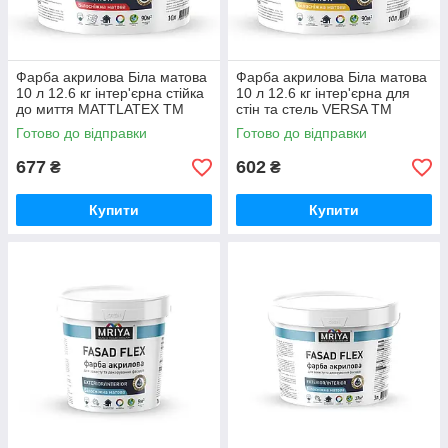
Фарба акрилова Біла матова
Фарба акрилова Біла матова
10 л 12.6 кг інтер'єрна стійка
10 л 12.6 кг інтер'єрна для
до миття MATTLATEX ТМ
стін та стель VERSA ТМ
MRIYA
MRIYA
Готово до відправки
Готово до відправки
677
602
₴
₴
Купити
Купити